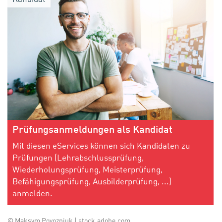
Prüfungsanmeldungen als Kandidat
Mit diesen eServices können sich Kandidaten zu
Prüfungen (Lehrabschlussprüfung,
Wiederholungsprüfung, Meisterprüfung,
Befähigungsprüfung, Ausbilderprüfung, ...)
anmelden.
© Maksym Povozniuk | stock.adobe.com